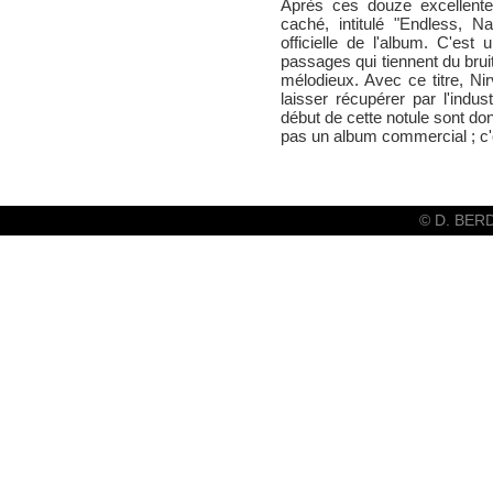
Après ces douze excellentes
caché, intitulé "Endless, N
officielle de l'album. C'es
passages qui tiennent du bru
mélodieux. Avec ce titre, Nir
laisser récupérer par l'indu
début de cette notule sont d
pas un album commercial ; c'
© D. BER