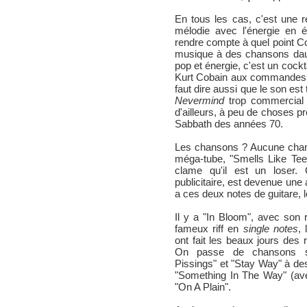
En tous les cas, c'est une ré
mélodie avec l'énergie en é
rendre compte à quel point Co
musique à des chansons dau
pop et énergie, c'est un cock
Kurt Cobain aux commandes. La
faut dire aussi que le son es
Nevermind
trop commercial (
d'ailleurs, à peu de choses p
Sabbath des années 70.
Les chansons ? Aucune ch
méga-tube, "Smells Like Teen
clame qu'il est un loser.
publicitaire, est devenue une a
a ces deux notes de guitare, le
Il y a "In Bloom", avec son
fameux riff en
single notes
,
ont fait les beaux jours des r
On passe de chansons sur
Pissings" et "Stay Way" à d
"Something In The Way" (ave
"On A Plain".