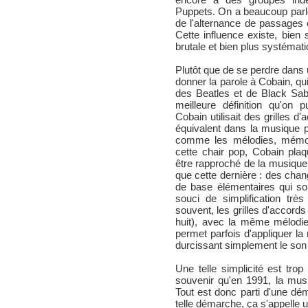
Puppets. On a beaucoup parlé 
de l'alternance de passages 
Cette influence existe, bien 
brutale et bien plus systémati
Plutôt que de se perdre dans u
donner la parole à Cobain, qu
des Beatles et de Black Sabb
meilleure définition qu'on 
Cobain utilisait des grilles d'
équivalent dans la musique 
comme les mélodies, mémor
cette chair pop, Cobain plaqu
être rapproché de la musique 
que cette dernière : des chan
de base élémentaires qui sont
souci de simplification tr
souvent, les grilles d'accord
huit), avec la même mélodie 
permet parfois d'appliquer la
durcissant simplement le son
Une telle simplicité est trop 
souvenir qu'en 1991, la mus
Tout est donc parti d'une dé
telle démarche, ça s'appelle 