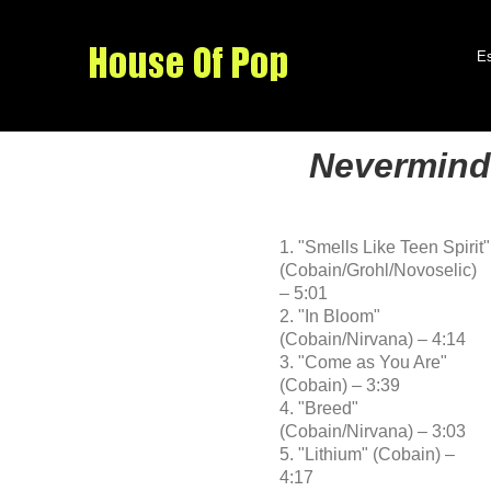
Es
Nevermind
1. "Smells Like Teen Spirit"
(Cobain/Grohl/Novoselic)
– 5:01
2. "In Bloom"
(Cobain/Nirvana) – 4:14
3. "Come as You Are"
(Cobain) – 3:39
4. "Breed"
(Cobain/Nirvana) – 3:03
5. "Lithium" (Cobain) –
4:17