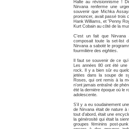
Halte au révisionnisme ! 
Nirvana renferme une urgenc
souvenir que Michka Assayas
prononcer, avait passé trois
Hank Williams, et "Penny Roy
Kurt Cobain au côté de la mus
C'est un fait que Nirvana
composait toute la set-list
Nirvana a saboté le program
fourmilière des
eighties
.
Il faut se souvenir de ce qu
Les années 80 ont été une d
rock. Il y a bien sûr eu que
jetées dans la soupe de s
Roses, qui ont remis à la m
n'ont jamais entraîné de phé
été la dernière époque où le 
adolescente.
S'il y a eu soudainement une
de Nirvana était de nature à 
tout d'abord, était une encyc
la générosité qui était la si
groupes féminins post-pun
encore à des groupes ind