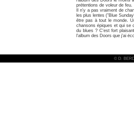
prétentions de voleur de feu.
Il n'y a pas vraiment de ch
les plus lentes ("Blue Sunday
être pas à tout le monde. U
chansons épiques et qui se 
du blues ? C'est fort plaisan
l'album des Doors que j'ai éc
© D. BER