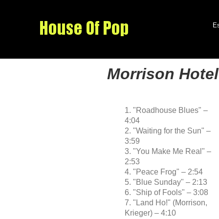
Es
Morrison Hotel
1. "Roadhouse Blues" –
4:04
2. "Waiting for the Sun" –
3:59
3. "You Make Me Real" –
2:53
4. "Peace Frog" – 2:54
5. "Blue Sunday" – 2:13
6. "Ship of Fools" – 3:08
7. "Land Ho!" (Morrison,
Krieger) – 4:10