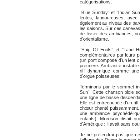
catégorisations.
"Blue Sunday" et "Indian S
lentes, langoureuses, avec M
également au niveau des par
les saisons. Sur ces canevas 
de tisser des ambiances, no
d'orientalisme.
"Ship Of Fools" et "Land H
complémentaires par leurs pa
(un pont composé d'un lent cr
première. Ambiance instable
riff dynamique comme une
d'orgue poisseuses.
Terminons par le sommet inc
Sun". Cette chanson ploie so
une ligne de basse descendan
Elle est entrecoupée d'un rif
chœur chanté puissamment. Par
une ambiance psychédélique
enfants). Morrison disait qu
d'Amérique : il avait sans dou
Je ne prétendrai pas que cet
l'album des Doors le moins 