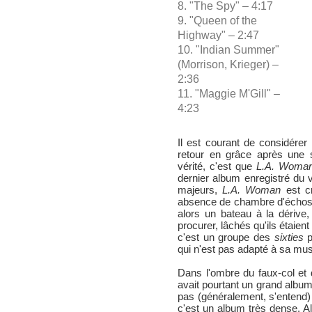
8. "The Spy" – 4:17
9. "Queen of the
Highway" – 2:47
10. "Indian Summer"
(Morrison, Krieger) –
2:36
11. "Maggie M'Gill" –
4:23
Il est courant de considérer
retour en grâce après une 
vérité, c'est que
L.A. Woma
dernier album enregistré du 
majeurs,
L.A. Woman
est cr
absence de chambre d'échos s
alors un bateau à la dérive,
procurer, lâchés qu'ils étaien
c'est un groupe des
sixties
p
qui n'est pas adapté à sa mus
Dans l'ombre du faux-col et
avait pourtant un grand albu
pas (généralement, s'entend) 
c'est un album très dense. A