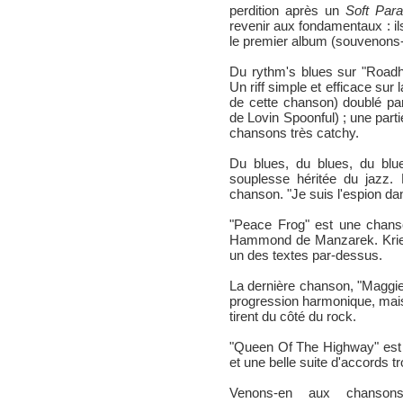
perdition après un
Soft Par
revenir aux fondamentaux : il
le premier album (souvenons
Du rythm's blues sur "Road
Un riff simple et efficace sur 
de cette chanson) doublé pa
de Lovin Spoonful) ; une part
chansons très catchy.
Du blues, du blues, du blu
souplesse héritée du jazz. 
chanson. "Je suis l'espion dans
"Peace Frog" est une chans
Hammond de Manzarek. Kriege
un des textes par-dessus.
La dernière chanson, "Maggie 
progression harmonique, mais 
tirent du côté du rock.
"Queen Of The Highway" est 
et une belle suite d'accords t
Venons-en aux chanson