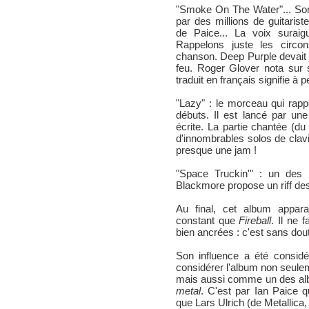
"Smoke On The Water"... Son r
par des millions de guitaris
de Paice... La voix suraig
Rappelons juste les circo
chanson. Deep Purple devait j
feu. Roger Glover nota sur 
traduit en français signifie à pe
"Lazy" : le morceau qui rapp
débuts. Il est lancé par une 
écrite. La partie chantée (du
d'innombrables solos de clav
presque une jam !
"Space Truckin'" : un des
Blackmore propose un riff de
Au final, cet album appar
constant que
Fireball
. Il ne 
bien ancrées : c'est sans dou
Son influence a été considé
considérer l'album non seul
mais aussi comme un des al
metal
. C'est par Ian Paice q
que Lars Ulrich (de Metallica, 