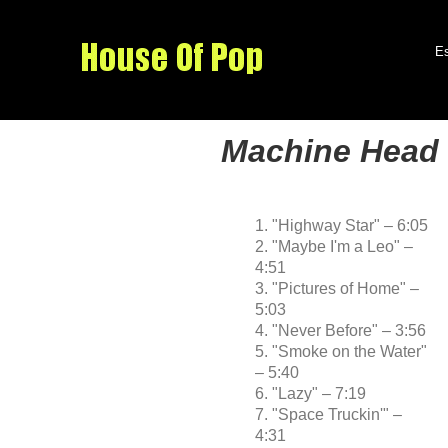
Es
Machine Head
1. "Highway Star" – 6:05
2. "Maybe I'm a Leo" –
4:51
3. "Pictures of Home" –
5:03
4. "Never Before" – 3:56
5. "Smoke on the Water"
– 5:40
6. "Lazy" – 7:19
7. "Space Truckin'" –
4:31