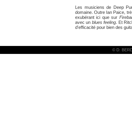
Les musiciens de Deep Purp
domaine. Outre Ian Paice, tr
exubérant ici que sur
Firebal
avec un
blues feeling
. Et Ri
d'efficacité pour bien des guit
© D. BER