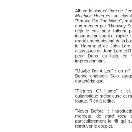
Album le plus célèbre de De
Machine Head
est un class
"Smoke On The Water", mais 
commencer par "Highway Star"
déjà le cas pour l'album p
inaugural puissant et rapide. I
martèlement obstiné de la bas
le Hammond de John Lord. 
classiques de John Lord et Rit
peur. Dans les faits, ce n
impressionnant.
"Maybe I'm A Leo" : un riff p
Bonne chanson. Solo sugge
caractéristique.
"Pictures Of Home" : ici,
guitaristique mélodieuse et rap
foutue. Rien à redire.
"Never Before" : l'introduc
morceau de
hard rock
em
particulièrement le riff qui 
retrouver le couplet.