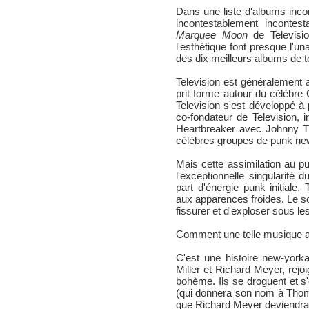
Dans une liste d'albums incon
incontestablement incontest
Marquee Moon
de Televisio
l'esthétique font presque l'una
des dix meilleurs albums de t
Television est généralement 
prit forme autour du célèbre
Television s'est développé à p
co-fondateur de Television, 
Heartbreaker avec Johnny Th
célèbres groupes de punk ne
Mais cette assimilation au p
l'exceptionnelle singularité
part d'énergie punk initiale
aux apparences froides. Le son
fissurer et d'exploser sous le
Comment une telle musique a-
C'est une histoire new-yor
Miller et Richard Meyer, rejoig
bohème. Ils se droguent et s
(qui donnera son nom à Thoma
que Richard Meyer deviendr