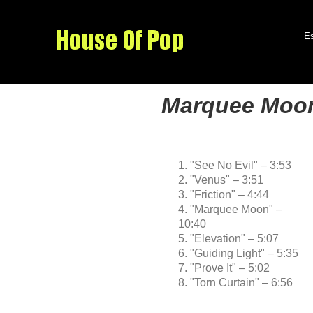
Es
Marquee Moo
1. "See No Evil" – 3:53
2. "Venus" – 3:51
3. "Friction" – 4:44
4. "Marquee Moon" –
10:40
5. "Elevation" – 5:07
6. "Guiding Light" – 5:35
7. "Prove It" – 5:02
8. "Torn Curtain" – 6:56