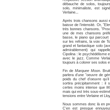
débauche de solos, toujour
solo, minimaliste, est si
Verlaine...
Après trois chansons aussi e
baisse de l'intensité. Or, "El
très bonnes chansons. "Prove
une de mes chansons préfé
basse, le piano qui parcourt
sur les refrains, la voix de 
grand et fantastique solo (
admirablement) qui rappell
Cipolina : le psychédélisme e
avec le jazz. Comme Verlaine
toujours à colorer ses solos e
Fin de
Marquee Moon
. Brui
parlera d'une "oeuvre de gén
poids du chef d'oeuvre qu'i
sortira précipitamment : il s
certes moins intense que
M
mais qui est très sous-estimé
tensions entre Verlaine et Llo
Nous sommes donc là en prés
C'en est presque ennuyeux