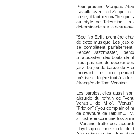
Pour produire
Marquee Moo
travaillé avec Led Zeppelin et
réelle, il faut reconaître que
au style de Television. Là 
déterminante sur la
new wav
"See No Evil", première chan
de cette musique. Les jeux d
se complètent parfaitement
Fender Jazzmaster), pend
Stratocaster) des bouts de ri
n'est pas rare de déceler d
jazz. Le jeu de basse de Fre
mouvant, très bon, pendan
précise et légère tout à la fois.
étranglée de Tom Verlaine...
Les paroles, elles aussi, s
absurde du refrain de "Venu
Venus... de Milo". "Venus
"Friction" ("you complain of 
de bravoure de l'album... "M
s'illustre encore une fois à m
: Verlaine frotte des accor
Lloyd ajoute une sorte de t
l'explosive section dramati