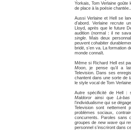
Yorkais, Tom Verlaine goûte l
de place à la poésie chantée..
Aussi Verlaine et Hell se lan
d'abord. Verlaine recrute u
Lloyd, après que le future 
audition (normal : il ne sav
single
. Mais deux personnali
peuvent cohabiter durablement
bridé, s'en va. La formation d
monde connaît.
Même si Richard Hell est par
Moon
, je pense qu'il a l
Television. Dans ses enregi
chantent dans une sorte de
t
le style vocal de Tom Verlaine
Autre spécificité de Hell : 
Maldoror
ainsi que
Là-bas
l'individualisme qui se dégag
Television sont nettement p
problèmes sociaux, contra
concurrents. Paroles sans d
groupes de
new wave
qui re
personnel s'inscriront dans c